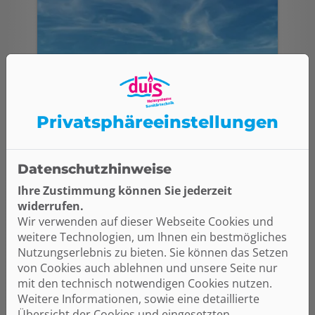
Lüftung
Privatsphäre­einstellungen
Eine zentrale oder dezentrale
Datenschutzhinweise
Wohnraumlüftung? Oder eine
Raumklimatisierung? Duis
Ihre Zustimmung können Sie jederzeit
Anlagentechnik GmbH berät Sie zur
widerrufen.
passenden Ergänzung für Ihre
Wir verwenden auf dieser Webseite Cookies und
Heizung.
weitere Technologien, um Ihnen ein bestmögliches
Nutzungserlebnis zu bieten. Sie können das Setzen
Weiterlesen
von Cookies auch ablehnen und unsere Seite nur
mit den technisch notwendigen Cookies nutzen.
Weitere Informationen, sowie eine detaillierte
Übersicht der Cookies und eingesetzten