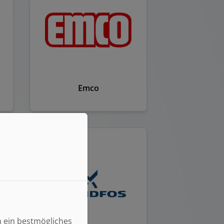
Emco
n ein bestmögliches