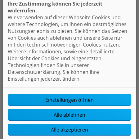
Ihre Zustimmung können Sie jederzeit
widerrufen.
Wir verwenden auf dieser Webseite Cookies und
weitere Technologien, um Ihnen ein bestmögliches
Nutzungserlebnis zu bieten. Sie können das Setzen
von Cookies auch ablehnen und unsere Seite nur
mit den technisch notwendigen Cookies nutzen.
Weitere Informationen, sowie eine detaillierte
Übersicht der Cookies und eingesetzten
Technologien finden Sie in unserer
Datenschutzerklärung. Sie können Ihre
Photovoltaik
Einstellungen jederzeit ändern.
Mit Photovoltaik (PV) verwandeln
Sie die Kraft der Sonne in Ihren
Einstellungen öffnen
eigenen sauberen Strom und
sparen Energiekosten. Ob für Ihr
Alle ablehnen
Zuhause oder Ihren Betrieb –
durch leistungsoptimierte
Alle akzeptieren
Photovoltaikmodule mit hohem