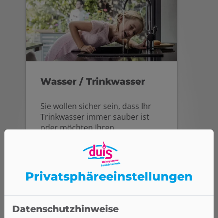
Wasser / Trinkwasser
Sie wollen sicher sein, dass Ihr
Trinkwasser immer sauber ist
oder möchten Ihren
Wasserverbrauch optimieren?
Dann sprechen Sie mit Duis
Anlagentechnik GmbH.
Privatsphäre­einstellungen
Weiterlesen
Datenschutzhinweise