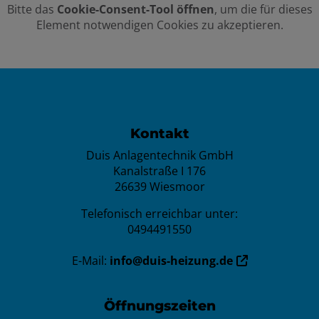
Bitte das
Cookie-Consent-Tool öffnen
, um die für dieses
Element notwendigen Cookies zu akzeptieren.
Footer - Kontaktdaten und Öffnun
Kontakt
Duis Anlagentechnik GmbH
Kanalstraße I 176
26639 Wiesmoor
Telefonisch erreichbar unter:
0494491550
E-Mail:
info@duis-heizung.de
Öffnungszeiten