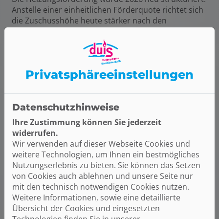
Anstelle einer einheitlichen Förderquote richtet sich
die Zuschusshöhe heute stärker nach den
persönlichen Voraussetzungen der Antragsteller.
Neben der Grundförderung können – abhängig von
Einkommen und individueller Situation – weitere
Förderbausteine berücksichtigt werden. Dadurch
Privatsphäre­einstellungen
sind Zuschüsse von
bis zu 80 % der förderfähigen
Kosten
möglich.
Datenschutzhinweise
Ihre Zustimmung können Sie jederzeit
So läuft Ihre Förderung ab
widerrufen.
Wir verwenden auf dieser Webseite Cookies und
weitere Technologien, um Ihnen ein bestmögliches
Zunächst wird der Förderantrag eingereicht. Nach
Nutzungserlebnis zu bieten. Sie können das Setzen
der Bewilligung sind die Fördermittel für Ihr
von Cookies auch ablehnen und unsere Seite nur
Vorhaben bis zu 36 Monate reserviert.
mit den technisch notwendigen Cookies nutzen.
Anschließend kann die Heizungsmodernisierung
Weitere Informationen, sowie eine detaillierte
durchgeführt werden. Nach Abschluss der Arbeiten
Übersicht der Cookies und eingesetzten
und Einreichung des Verwendungsnachweises
Technologien finden Sie in unserer